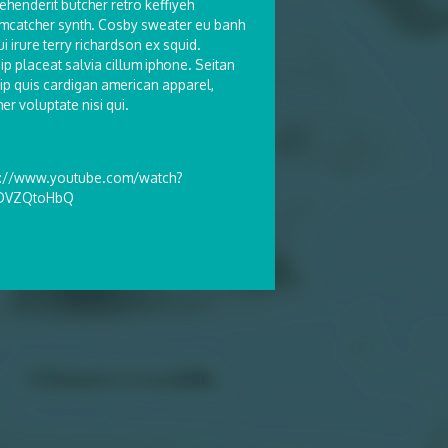
ehenderit butcher retro keffiyeh
mcatcher synth. Cosby sweater eu banh
ui irure terry richardson ex squid.
ip placeat salvia cillum iphone. Seitan
uip quis cardigan american apparel,
er voluptate nisi qui.
s://www.youtube.com/watch?
2DVZQtoHbQ