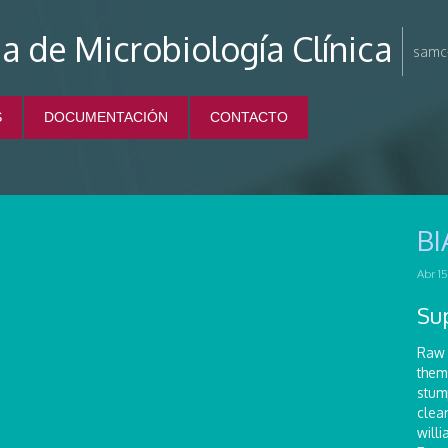
a de Microbiología Clínica
samc-
S
DOCUMENTACIÓN
CONTACTO
B
Abr 15
Su
Raw 
them 
stum
clea
will