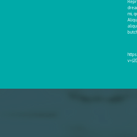
Repr
drea
mi, q
Aliqu
aliq
butch
http
v=J