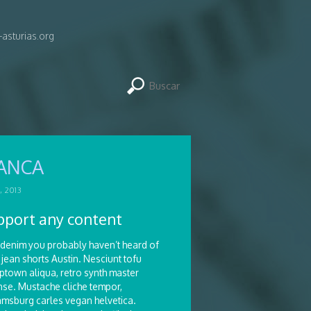
asturias.org
IANCA
, 2013
pport any content
denim you probably haven’t heard of
jean shorts Austin. Nesciunt tofu
ptown aliqua, retro synth master
nse. Mustache cliche tempor,
iamsburg carles vegan helvetica.