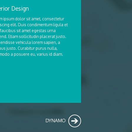
erior Design
m ipsum dolor sit amet, consectetur
scing elit. Duis condimentum ligula et
 faucibus sit amet egestas urna
end. Etiam sollicitudin placerat justo.
endisse vehicula lorem sapien, a
us justo. Curabitur purus nulla,
odo a posuere eu, varius id diam.
DYNAMO