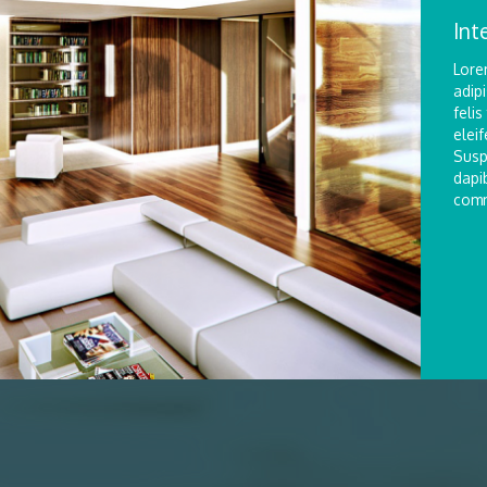
Int
Lore
adipi
felis
eleif
Susp
dapib
comm