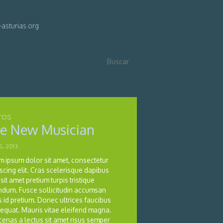
asturias.org
TOS
e New Musician
5, 2013
m ipsum dolor sit amet, consectetur
scing elit. Cras scelerisque dapibus
sit amet pretium turpis tristique
ndum. Fusce sollicitudin accumsan
s id pretium. Donec ultrices faucibus
equat. Mauris vitae eleifend magna.
enas a lectus sit amet risus semper