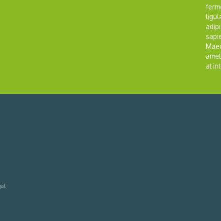
ferm
ligul
adipi
sapi
Maece
amet
at in
gal