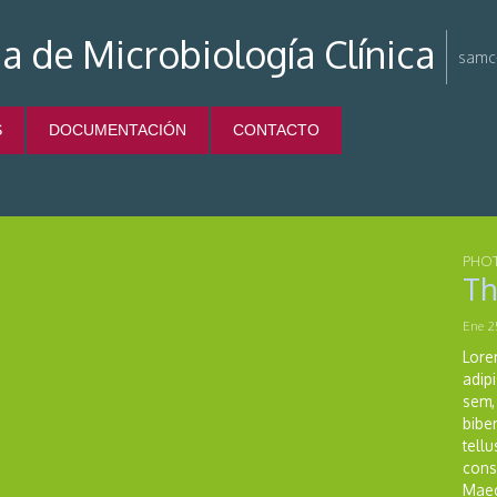
a de Microbiología Clínica
samc-
S
DOCUMENTACIÓN
CONTACTO
PHO
Th
Ene 2
Lore
adipi
sem, 
bibe
tellu
cons
Maec