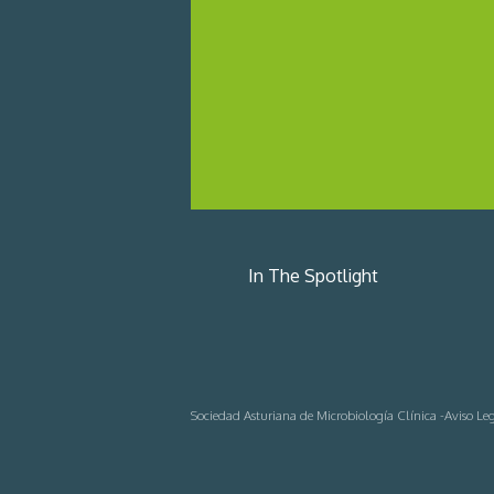
In The Spotlight
Sociedad Asturiana de Microbiología Clínica -
Aviso Le