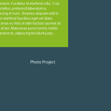
entum. Curabitur et eleifend odio. Cras
a tellus, pretium id bibendum a,
scing et nunc. Vivamus aliquam velit in
en eleifend faucibus eget vel diam.
nas eu felis ut nibh facilisis laoreet sit
 at dui. Maecenas purus lorem, mollis
terdum et, adipiscing tincidunt justo.
Photo Project